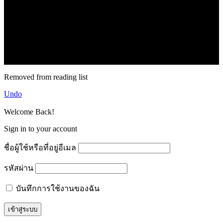
.
71k
Like
62.2k
Follow
2.1k
Follow
16.1k
Subscribe
© forexmonday.com. Design Company. All Rights Reserved.
Removed from reading list
Undo
Welcome Back!
Sign in to your account
ชื่อผู้ใช้หรือที่อยู่อีเมล
รหัสผ่าน
บันทึกการใช้งานของฉัน