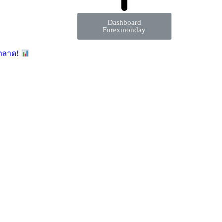
Dashboard
Forexmonday
มตลาด!