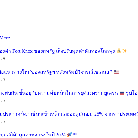
More
องคำ Fort Knox ของสหรัฐ เล็งปรับมูลค่าดันทองโลกพุ่ง
025
ต่อแนวทางใหม่ของสหรัฐฯ หลังทรัมป์วิจารณ์เซเลนสกี
025
อาจพบกัน ขึ้นอยู่กับความคืบหน้าในการยุติสงครามยูเครน
รูบิโ
025
ียมประกาศรีดภาษีนำเข้าเหล็กและอะลูมิเนียม 25% จากทุกประเทศวั
025
กสถิติ! มูลค่าพุ่งแรงในปี 2024
**