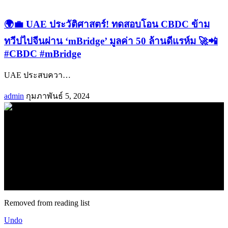
🌍💼 UAE ประวัติศาสตร์! ทดสอบโอน CBDC ข้าม
ทวีปไปจีนผ่าน ‘mBridge’ มูลค่า 50 ล้านดีแรห์ม 🚀📲
#CBDC #mBridge
UAE ประสบควา
…
admin
กุมภาพันธ์ 5, 2024
.
71k
Like
62.2k
Follow
2.1k
Follow
16.1k
Subscribe
© forexmonday.com. Design Company. All Rights Reserved.
Removed from reading list
Undo