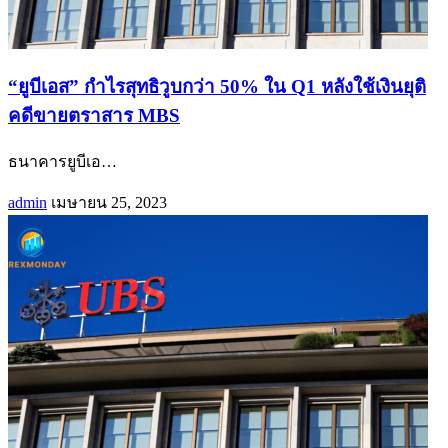
“ยูบีเอส” กำไรสุทธิวูบกว่า 50% ใน Q1 หลังใช้เงินยุติ
คดีขายตราสาร MBS
ธนาคารยูบีเอ
…
admin
เมษายน 25, 2023