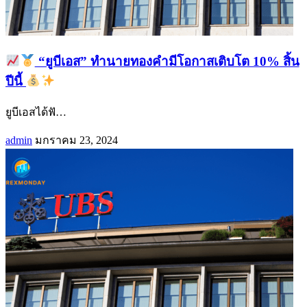
“ยูบีเอส” ทำนายทองคำมีโอกาสเติบโต 10% สิ้น
ปีนี้
ยูบีเอสได้ฟั
…
admin
มกราคม 23, 2024