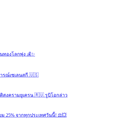
ดันทองโลกพุ่ง 💰✨
จารณ์เซเลนสกี 🇺🇸
ุติสงครามยูเครน 🇷🇺 รูบิโอกล่าว
ยม 25% จากทุกประเทศวันนี้! ⚖️💥