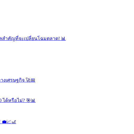
ลสำคัญที่จะเปลี่ยนโฉมตลาด! 📊
ทางเศรษฐกิจ 🚀📅
 ได้หรือไม่? 🎯📊
! 💼📈🎢