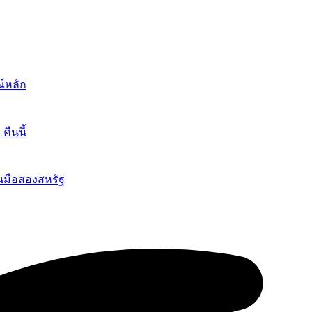
์หลัก
ืนนี้
นมือสองสหรัฐ