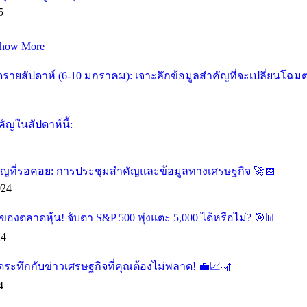
5
how More
ายสัปดาห์ (6-10 มกราคม): เจาะลึกข้อมูลสำคัญที่จะเปลี่ยนโฉม
ัญในสัปดาห์นี้:
คัญที่รอคอย: การประชุมสำคัญและข้อมูลทางเศรษฐกิจ 🚀📅
024
องตลาดหุ้น! จับตา S&P 500 พุ่งแตะ 5,000 ได้หรือไม่? 🎯📊
24
ุดระทึกกับข่าวเศรษฐกิจที่คุณต้องไม่พลาด! 💼📈🎢
4