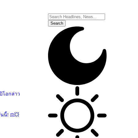
บิโอกล่าว
นี้! ⚖️💥