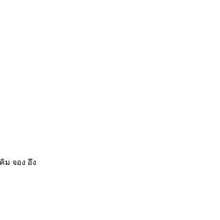
ิม จอง อึง