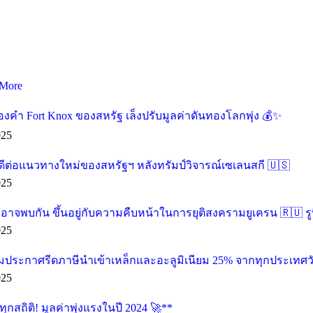
More
องคำ Fort Knox ของสหรัฐ เล็งปรับมูลค่าดันทองโลกพุ่ง 💰✨
025
ดีต่อแนวทางใหม่ของสหรัฐฯ หลังทรัมป์วิจารณ์เซเลนสกี 🇺🇸
025
น อาจพบกัน ขึ้นอยู่กับความคืบหน้าในการยุติสงครามยูเครน 🇷🇺 รู
025
ียมประกาศรีดภาษีนำเข้าเหล็กและอะลูมิเนียม 25% จากทุกประเทศวัน
025
กสถิติ! มูลค่าพุ่งแรงในปี 2024 🚀**