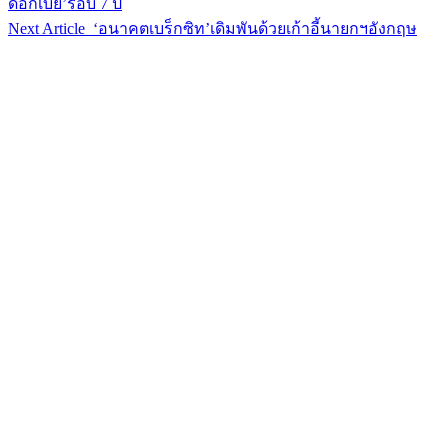
ดอกเบี้ย’รอบ 7 ปี
Next Article
‘อนาคตเบร็กซิท’เดิมพันด้วยเก้าอี้นายกฯอังกฤษ