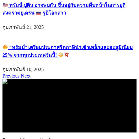
ทรัมป์-ปูติน อาจพบกัน ขึ้นอยู่กับความคืบหน้าในการยุติ
สงครามยูเครน
รูบิโอกล่าว
กุมภาพันธ์ 21, 2025
“ทรัมป์” เตรียมประกาศรีดภาษีนำเข้าเหล็กและอะลูมิเนียม
25% จากทุกประเทศวันนี้!
กุมภาพันธ์ 10, 2025
Previous
Next
.
71k
Like
62.2k
Follow
2.1k
Follow
16.1k
Subscribe
© forexmonday.com. Design Company. All Rights Reserved.