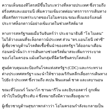
ความเห็นของทีโดรสมีขึ้นในระหว่างที่หลายประเทศ ซึ่งรวมถึง
ฝรั่งเศสและเยอรมนี เพิ่มความเข้มงวดต่อมาตรการการเดินทาง
เพื่อสกัดการแพร่ระบาดของโอไมครอน ขณะที่เนเธอร์แลนด์
ประกาศล็อกดาวน์อย่างเข้มงวดในช่วงคริสต์มาส
ทางการสหรัฐฯเผยเมื่อวันจันทร์ว่า ประธานาธิบดี “โจ ไบเดน”
ไม่ได้วางแผนที่จะล็อกดาวน์ประเทศ ส่วน “ดร.แอนโธนี เฟาซี”
ผู้เชี่ยวชาญด้านโรคติดเชื้อชั้นนำของสหรัฐฯ ได้ออกมาเตือน
ก่อนหน้านั้นว่า การเดินทางช่วงคริสต์มาสจะเพิ่มการระบาด
ของโอไมครอน แม้แต่ในกลุ่มที่ฉีดวัคซีนครบโดสแล้ว
ศูนย์ควบคุมและป้องกันโรคแห่งสหรัฐฯ (CDC) และกระทรวง
ต่างประเทศสหรัฐฯ แนะนำให้ชาวอเมริกันหลีกเลี่ยงการเดินทาง
ไปยัง 8 ประเทศ ซึ่งรวมถึง สเปน ฟินแลนด์ ชาด และเลบานอน
ขณะที่โบแนร์ โมนาโก ซานมารีโน และยิบรอลตาร์ ถูกเพิ่ม
เข้าไปในบัญชีระดับ 4 ซึ่งหมายถึงมีความเสี่ยงสูงมาก
ผู้เชี่ยวชาญด้านสุขภาพกล่าวว่า โอไมครอนกำลังจะกลายเป็น