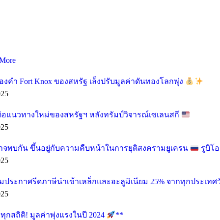
More
องคำ Fort Knox ของสหรัฐ เล็งปรับมูลค่าดันทองโลกพุ่ง
025
ต่อแนวทางใหม่ของสหรัฐฯ หลังทรัมป์วิจารณ์เซเลนสกี
025
อาจพบกัน ขึ้นอยู่กับความคืบหน้าในการยุติสงครามยูเครน
รูบิโ
025
ียมประกาศรีดภาษีนำเข้าเหล็กและอะลูมิเนียม 25% จากทุกประเทศวั
025
กสถิติ! มูลค่าพุ่งแรงในปี 2024
**