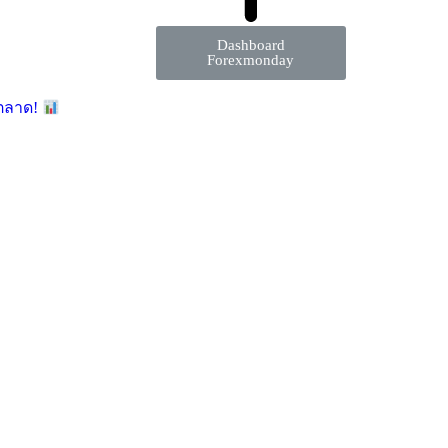
Dashboard
Forexmonday
มตลาด!