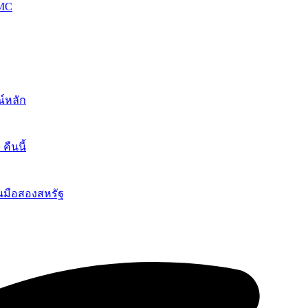
OMC
์หลัก
ืนนี้
นมือสองสหรัฐ