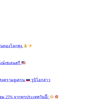
ดันทองโลกพุ่ง
รณ์เซเลนสกี
ติสงครามยูเครน
รูบิโอกล่าว
ียม 25% จากทุกประเทศวันนี้!