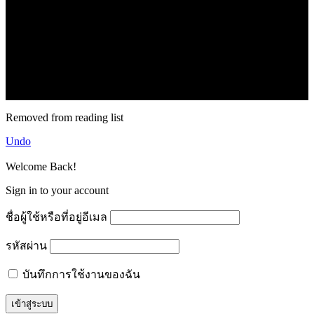
.
71k
Like
62.2k
Follow
2.1k
Follow
16.1k
Subscribe
© forexmonday.com. Design Company. All Rights Reserved.
Removed from reading list
Undo
Welcome Back!
Sign in to your account
ชื่อผู้ใช้หรือที่อยู่อีเมล
รหัสผ่าน
บันทึกการใช้งานของฉัน