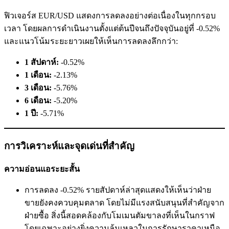
ฟิวเจอร์ส EUR/USD แสดงการลดลงอย่างต่อเนื่องในทุกกรอบ
เวลา โดยผลการดำเนินงานตั้งแต่ต้นปีจนถึงปัจจุบันอยู่ที่ -0.52%
และแนวโน้มระยะยาวเผยให้เห็นการลดลงลึกกว่า:
1 สัปดาห์:
-0.52%
1 เดือน:
-2.13%
3 เดือน:
-5.76%
6 เดือน:
-5.20%
1 ปี:
-5.71%
การวิเคราะห์และจุดเด่นที่สำคัญ
ความอ่อนแอระยะสั้น
การลดลง -0.52% รายสัปดาห์ล่าสุดแสดงให้เห็นว่าฝ่าย
ขายยังคงควบคุมตลาด โดยไม่มีแรงสนับสนุนที่สำคัญจาก
ฝ่ายซื้อ สิ่งนี้สอดคล้องกับโมเมนตัมขาลงที่เห็นในกราฟ
โดยเฉพาะอย่างยิ่งความล้มเหลวในการรักษาราคาเหนือ