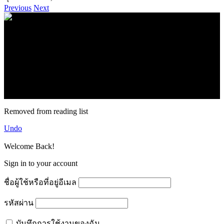
Previous
Next
.
71k
Like
62.2k
Follow
2.1k
Follow
16.1k
Subscribe
© forexmonday.com. Design Company. All Rights Reserved.
Removed from reading list
Undo
Welcome Back!
Sign in to your account
ชื่อผู้ใช้หรือที่อยู่อีเมล
รหัสผ่าน
บันทึกการใช้งานของฉัน