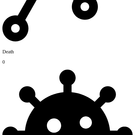
Death
0