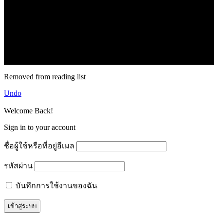
.
71k
Like
62.2k
Follow
2.1k
Follow
16.1k
Subscribe
© forexmonday.com. Design Company. All Rights Reserved.
Removed from reading list
Undo
Welcome Back!
Sign in to your account
ชื่อผู้ใช้หรือที่อยู่อีเมล
รหัสผ่าน
บันทึกการใช้งานของฉัน