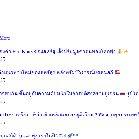
More
องคำ Fort Knox ของสหรัฐ เล็งปรับมูลค่าดันทองโลกพุ่ง
025
ต่อแนวทางใหม่ของสหรัฐฯ หลังทรัมป์วิจารณ์เซเลนสกี
025
อาจพบกัน ขึ้นอยู่กับความคืบหน้าในการยุติสงครามยูเครน
รูบิโ
025
ียมประกาศรีดภาษีนำเข้าเหล็กและอะลูมิเนียม 25% จากทุกประเทศวั
025
กสถิติ! มูลค่าพุ่งแรงในปี 2024
**