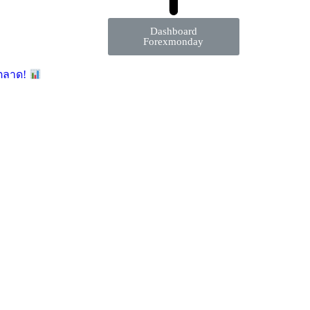
Dashboard
Forexmonday
มตลาด!