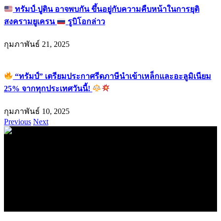
ทรัมป์-ปูติน อาจพบกัน ขึ้นอยู่กับความคืบหน้าในการยุติ
สงครามยูเครน
รูบิโอกล่าว
กุมภาพันธ์ 21, 2025
“ทรัมป์” เตรียมประกาศรีดภาษีนำเข้าเหล็กและอะลูมิเนียม
25% จากทุกประเทศวันนี้!
กุมภาพันธ์ 10, 2025
Previous
Next
.
71k
Like
62.2k
Follow
2.1k
Follow
16.1k
Subscribe
© forexmonday.com. Design Company. All Rights Reserved.