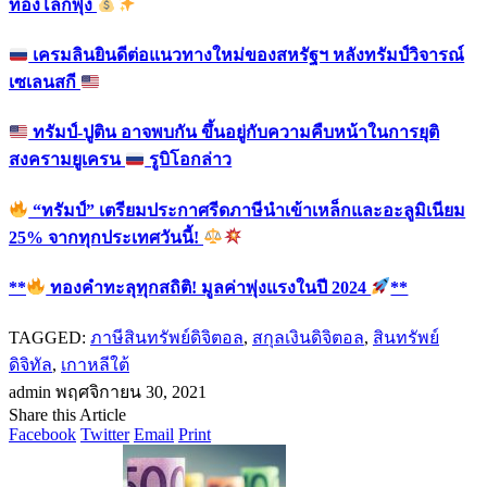
ทองโลกพุ่ง
เครมลินยินดีต่อแนวทางใหม่ของสหรัฐฯ หลังทรัมป์วิจารณ์
เซเลนสกี
ทรัมป์-ปูติน อาจพบกัน ขึ้นอยู่กับความคืบหน้าในการยุติ
สงครามยูเครน
รูบิโอกล่าว
“ทรัมป์” เตรียมประกาศรีดภาษีนำเข้าเหล็กและอะลูมิเนียม
25% จากทุกประเทศวันนี้!
**
ทองคำทะลุทุกสถิติ! มูลค่าพุ่งแรงในปี 2024
**
TAGGED:
ภาษีสินทรัพย์ดิจิตอล
,
สกุลเงินดิจิตอล
,
สินทรัพย์
ดิจิทัล
,
เกาหลีใต้
admin
พฤศจิกายน 30, 2021
Share this Article
Facebook
Twitter
Email
Print