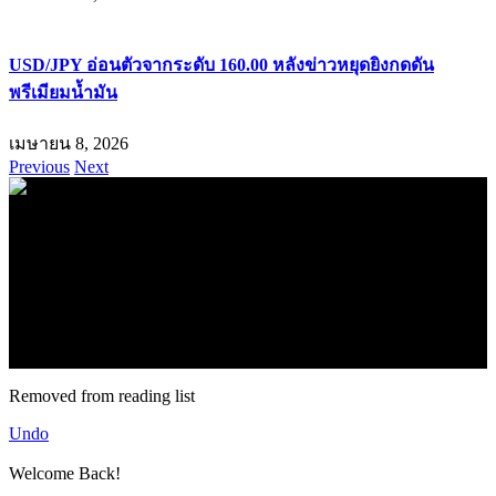
USD/JPY อ่อนตัวจากระดับ 160.00 หลังข่าวหยุดยิงกดดัน
พรีเมียมน้ำมัน
เมษายน 8, 2026
Previous
Next
.
71k
Like
62.2k
Follow
2.1k
Follow
16.1k
Subscribe
© forexmonday.com. Design Company. All Rights Reserved.
Removed from reading list
Undo
Welcome Back!