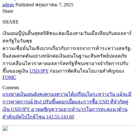
admin
Published พฤษภาคม 7, 2025
Share
SHARE
เงินเยนญี่ปุ่นสิ้นสุดสถิติชนะต่อเนื่องสามวันเมื่อเทียบกับดอลลาร์
สหรัฐในวันพุธ
ความเชื่อมั่นในเชิงบวกเกี่ยวกับการเจรจาการค้าระหว่างสหรัฐ-
จีนส่งผลกดดันอย่างหนักต่อเงินเยนในฐานะสินทรัพย์ปลอดภัย
การเคลื่อนไหวราคาดอลลาร์สหรัฐที่ซบเซาอาจจำกัดการปรับ
ขึ้นของคู่เงิน
USD/JPY
ก่อนการตัดสินใจนโยบายสำคัญของ
FOMC
Contents
แรงขายเงินเยนยังคงครองความได้เปรียบในระหว่างวัน แม้จะมี
การคาดการณ์ BoJ ปรับขึ้นดอกเบี้ยและการซื้อ USD ที่จำกัด
คู่
เงิน USD/JPY อาจเผชิญความยากลำบากในการทะลุแนวต้าน
สำคัญถัดไปใกล้โซน 143.55-143.60