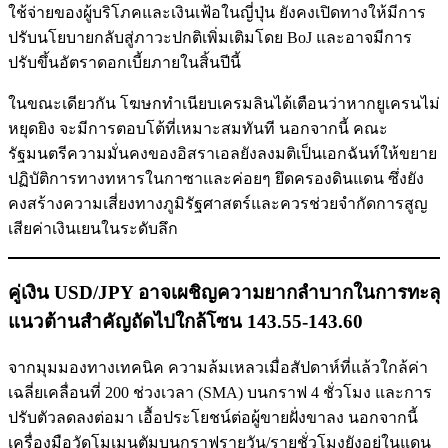
ใช้จ่ายของผู้บริโภคและเงินเฟ้อในญี่ปุ่น ยังคงเปิดทางให้มีการ
ปรับนโยบายกลับสู่ภาวะปกติเพิ่มเติมโดย BoJ และอาจมีการ
ปรับขึ้นอัตราดอกเบี้ยภายในสิ้นปีนี้
ในขณะเดียวกัน โฆษกทำเนียบเครมลินได้เตือนว่าหากยูเครนไม่
หยุดยิง จะมีการตอบโต้ที่เหมาะสมทันที นอกจากนี้ คณะ
รัฐมนตรีความมั่นคงของอิสราเอลยังลงมติเป็นเอกฉันท์ให้ขยาย
ปฏิบัติการทางทหารในกาซาและค่อยๆ ยึดครองดินแดน ซึ่งยัง
คงสร้างความเสี่ยงทางภูมิรัฐศาสตร์และควรช่วยจำกัดการสูญ
เสียค่าเงินเยนในระดับลึก
คู่เงิน USD/JPY อาจเผชิญความยากลำบากในการทะลุ
แนวต้านสำคัญถัดไปใกล้โซน 143.55-143.60
จากมุมมองทางเทคนิค ความล้มเหลวเมื่อสัปดาห์ที่แล้วใกล้ค่า
เฉลี่ยเคลื่อนที่ 200 ช่วงเวลา (SMA) บนกราฟ 4 ชั่วโมง และการ
ปรับตัวลดลงต่อมา เอื้อประโยชน์ต่อผู้ขายฝั่งขาลง นอกจากนี้
เครื่องมือวัดโมเมนตัมบนกราฟรายวัน/รายชั่วโมงยังอยู่ในแดน