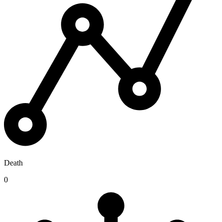
Death
0