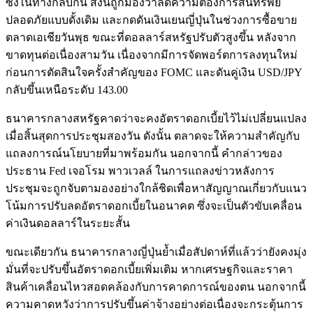
ซึ่งในทางกลับกัน สิ่งนี้ถูกมองว่าลดความต้องการสินทรัพย์
ปลอดภัยแบบดั้งเดิม และกดดันเงินเยนญี่ปุ่นในช่วงการซื้อขาย
ตลาดเอเชียวันพุธ ขณะที่ดอลลาร์สหรัฐปรับตัวสูงขึ้น หลังจาก
ขาดทุนต่อเนื่องสามวัน เนื่องจากมีการจัดพอร์ตการลงทุนใหม่
ก่อนการตัดสินใจครั้งสำคัญของ FOMC และดันคู่เงิน USD/JPY
กลับขึ้นเหนือระดับ 143.00
ธนาคารกลางสหรัฐคาดว่าจะคงอัตราดอกเบี้ยไว้ไม่เปลี่ยนแปลง
เมื่อสิ้นสุดการประชุมสองวัน ดังนั้น ตลาดจะให้ความสำคัญกับ
แถลงการณ์นโยบายที่มาพร้อมกัน นอกจากนี้ คำกล่าวของ
ประธาน Fed เจอโรม พาวเวลล์ ในการแถลงข่าวหลังการ
ประชุมจะถูกจับตามองอย่างใกล้ชิดเพื่อหาสัญญาณเกี่ยวกับแนว
โน้มการปรับลดอัตราดอกเบี้ยในอนาคต ซึ่งจะเป็นตัวขับเคลื่อน
ค่าเงินดอลลาร์ในระยะสั้น
ขณะเดียวกัน ธนาคารกลางญี่ปุ่นย้ำเมื่อสัปดาห์ที่แล้วว่ายังคงมุ่ง
มั่นที่จะปรับขึ้นอัตราดอกเบี้ยเพิ่มเติม หากเศรษฐกิจและราคา
สินค้าเคลื่อนไหวสอดคล้องกับการคาดการณ์ของตน นอกจากนี้
ความคาดหวังว่าการปรับขึ้นค่าจ้างอย่างต่อเนื่องจะกระตุ้นการ