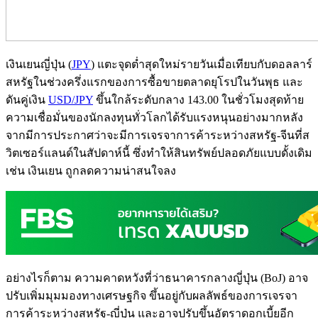
เงินเยนญี่ปุ่น (
JPY
) แตะจุดต่ำสุดใหม่รายวันเมื่อเทียบกับดอลลาร์
สหรัฐในช่วงครึ่งแรกของการซื้อขายตลาดยุโรปในวันพุธ และ
ดันคู่เงิน
USD/JPY
ขึ้นใกล้ระดับกลาง 143.00 ในชั่วโมงสุดท้าย
ความเชื่อมั่นของนักลงทุนทั่วโลกได้รับแรงหนุนอย่างมากหลัง
จากมีการประกาศว่าจะมีการเจรจาการค้าระหว่างสหรัฐ-จีนที่ส
วิตเซอร์แลนด์ในสัปดาห์นี้ ซึ่งทำให้สินทรัพย์ปลอดภัยแบบดั้งเดิม
เช่น เงินเยน ถูกลดความน่าสนใจลง
อย่างไรก็ตาม ความคาดหวังที่ว่าธนาคารกลางญี่ปุ่น (BoJ) อาจ
ปรับเพิ่มมุมมองทางเศรษฐกิจ ขึ้นอยู่กับผลลัพธ์ของการเจรจา
การค้าระหว่างสหรัฐ-ญี่ปุ่น และอาจปรับขึ้นอัตราดอกเบี้ยอีก