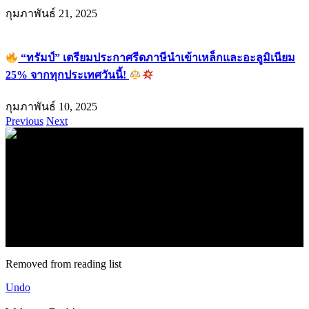
กุมภาพันธ์ 21, 2025
“ทรัมป์” เตรียมประกาศรีดภาษีนำเข้าเหล็กและอะลูมิเนียม
25% จากทุกประเทศวันนี้!
กุมภาพันธ์ 10, 2025
Previous
Next
.
71k
Like
62.2k
Follow
2.1k
Follow
16.1k
Subscribe
© forexmonday.com. Design Company. All Rights Reserved.
Removed from reading list
Undo