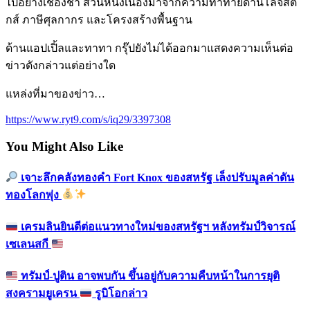
ไปอย่างเชื่องช้า ส่วนหนึ่งเนื่องมาจากความท้าทายด้านโลจิสติ
กส์ ภาษีศุลกากร และโครงสร้างพื้นฐาน
ด้านแอปเปิ้ลและทาทา กรุ๊ปยังไม่ได้ออกมาแสดงความเห็นต่อ
ข่าวดังกล่าวแต่อย่างใด
แหล่งที่มาของข่าว…
https://www.ryt9.com/s/iq29/3397308
You Might Also Like
เจาะลึกคลังทองคำ Fort Knox ของสหรัฐ เล็งปรับมูลค่าดัน
ทองโลกพุ่ง
เครมลินยินดีต่อแนวทางใหม่ของสหรัฐฯ หลังทรัมป์วิจารณ์
เซเลนสกี
ทรัมป์-ปูติน อาจพบกัน ขึ้นอยู่กับความคืบหน้าในการยุติ
สงครามยูเครน
รูบิโอกล่าว