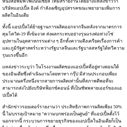
หนังสือพิมพ์ไฟแนนเชียล ไทม์สรายงานโดยอ้างแหล่งข่าวว่า
บริษัทแอปเปิ้ล อิงค์ กำลังเผชิญอุปสรรคขณะพยายามเพิ่มการ
ผลิตในอินเดีย
ทั้งนี้ แอปเปิ้ลได้ย้ายฐานการผลิตออกจากจีนหลังจากมาตรการ
คุมโควิด-19 ที่เข้มงวด ส่งผลกระทบอย่างรุนแรงต่อห่วงโซ่
อุปทานในอุตสาหกรรมต่าง ๆ อีกทั้งความตึงเครียดเรื่องการค้า
และภูมิรัฐศาสตร์ระหว่างรัฐบาลจีนและรัฐบาลสหรัฐได้ทวีความ
รุนแรงขึ้นอีก
แหล่งข่าวระบุว่า ในโรงงานผลิตของแอปเปิ้ลที่อยู่ทางตอนใต้
ของอินเดียซึ่งดำเนินงานโดยทาทา กรุ๊ป มีส่วนประกอบเพียง
ประมาณครึ่งหนึ่งจากสายการผลิตเท่านั้นที่สภาพดีพอที่จะ
สามารถส่งไปยังบริษัทฟ็อกซ์คอนน์ ที่เป็นซัพพลายเออร์ของแอ
ปเปิ้ลได้
สำนักข่าวรอยเตอร์รายงานว่า ประสิทธิภาพการผลิตเพียง 50%
นี้ ไม่บรรลุเป้าหมาย “ความบกพร่องเป็นศูนย์” ที่แอปเปิ้ลตั้งไว้
นอกจากนี้ กระบวนการขยายธุรกิจของแอปเปิ้ลในอินเดียก็เป็น