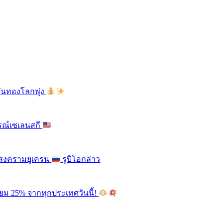
ดันทองโลกพุ่ง
รณ์เซเลนสกี
ติสงครามยูเครน
รูบิโอกล่าว
ียม 25% จากทุกประเทศวันนี้!