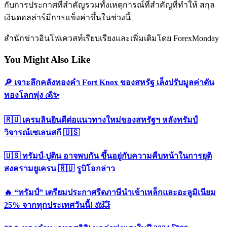
เงินดอลล่าร์มีการแข็งค่าขึ้นในช่วงนี้
สำนักข่าวอินโฟเควสท์เรียบเรียงและเพิ่มเติมโดย ForexMonday
You Might Also Like
เจาะลึกคลังทองคำ Fort Knox ของสหรัฐ เล็งปรับมูลค่าดัน
ทองโลกพุ่ง
เครมลินยินดีต่อแนวทางใหม่ของสหรัฐฯ หลังทรัมป์วิจารณ์
เซเลนสกี
ทรัมป์-ปูติน อาจพบกัน ขึ้นอยู่กับความคืบหน้าในการยุติ
สงครามยูเครน
รูบิโอกล่าว
“ทรัมป์” เตรียมประกาศรีดภาษีนำเข้าเหล็กและอะลูมิเนียม
25% จากทุกประเทศวันนี้!
**
ทองคำทะลุทุกสถิติ! มูลค่าพุ่งแรงในปี 2024
**