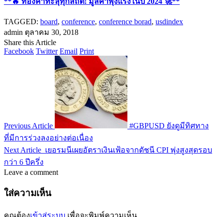
TAGGED:
board
,
conference
,
conference borad
,
usdindex
admin
ตุลาคม 30, 2018
Share this Article
Facebook
Twitter
Email
Print
Previous Article
#GBPUSD ยังดูมีทิศทาง
ที่มีการร่วงลงอย่างต่อเนื่อง
Next Article
เยอรมนีเผยอัตราเงินเฟ้อจากดัชนี CPI พุ่งสูงสุดรอบ
กว่า 6 ปีครึ่ง
Leave a comment
ใส่ความเห็น
คุณต้อง
เข้าสู่ระบบ
เพื่อจะพิมพ์ความเห็น