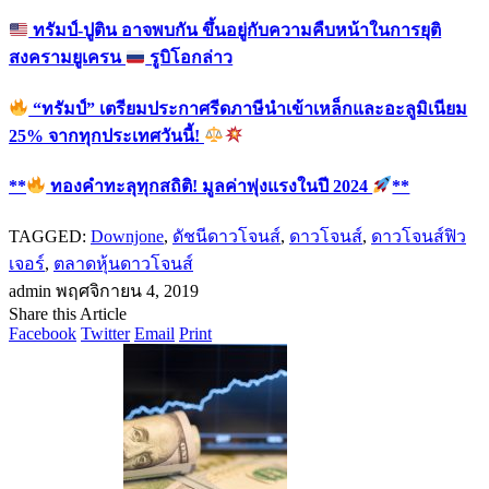
ทรัมป์-ปูติน อาจพบกัน ขึ้นอยู่กับความคืบหน้าในการยุติ
สงครามยูเครน
รูบิโอกล่าว
“ทรัมป์” เตรียมประกาศรีดภาษีนำเข้าเหล็กและอะลูมิเนียม
25% จากทุกประเทศวันนี้!
**
ทองคำทะลุทุกสถิติ! มูลค่าพุ่งแรงในปี 2024
**
TAGGED:
Downjone
,
ดัชนีดาวโจนส์
,
ดาวโจนส์
,
ดาวโจนส์ฟิว
เจอร์
,
ตลาดหุ้นดาวโจนส์
admin
พฤศจิกายน 4, 2019
Share this Article
Facebook
Twitter
Email
Print