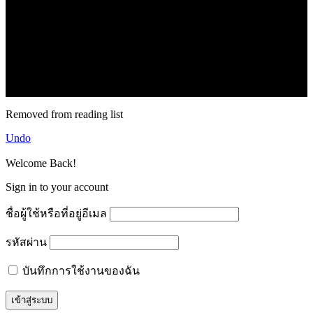
.
71k
Like
62.2k
Follow
2.1k
Follow
16.1k
Subscribe
© forexmonday.com. Design Company. All Rights Reserved.
Removed from reading list
Undo
Welcome Back!
Sign in to your account
ชื่อผู้ใช้หรือที่อยู่อีเมล
รหัสผ่าน
บันทึกการใช้งานของฉัน