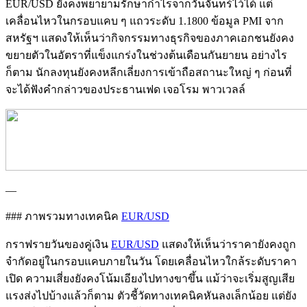
EUR/USD ยังคงพยายามรักษากำไรจากวันจันทร์ไว้ได้ แต่
เคลื่อนไหวในกรอบแคบ ๆ แถวระดับ 1.1800 ข้อมูล PMI จาก
สหรัฐฯ แสดงให้เห็นว่ากิจกรรมทางธุรกิจของภาคเอกชนยังคง
ขยายตัวในอัตราที่แข็งแกร่งในช่วงต้นเดือนกันยายน อย่างไร
ก็ตาม นักลงทุนยังคงหลีกเลี่ยงการเข้าถือสถานะใหญ่ ๆ ก่อนที่
จะได้ฟังคำกล่าวของประธานเฟด เจอโรม พาวเวลล์
—
### ภาพรวมทางเทคนิค
EUR/USD
กราฟรายวันของคู่เงิน
EUR/USD
แสดงให้เห็นว่าราคายังคงถูก
จำกัดอยู่ในกรอบแคบภายในวัน โดยเคลื่อนไหวใกล้ระดับราคา
เปิด ความเสี่ยงยังคงโน้มเอียงไปทางขาขึ้น แม้ว่าจะเริ่มสูญเสีย
แรงส่งไปบ้างแล้วก็ตาม ตัวชี้วัดทางเทคนิคหันลงเล็กน้อย แต่ยัง