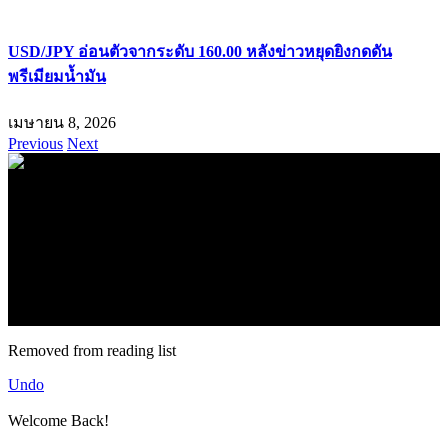
USD/JPY อ่อนตัวจากระดับ 160.00 หลังข่าวหยุดยิงกดดัน
พรีเมียมน้ำมัน
เมษายน 8, 2026
Previous
Next
.
71k
Like
62.2k
Follow
2.1k
Follow
16.1k
Subscribe
© forexmonday.com. Design Company. All Rights Reserved.
Removed from reading list
Undo
Welcome Back!