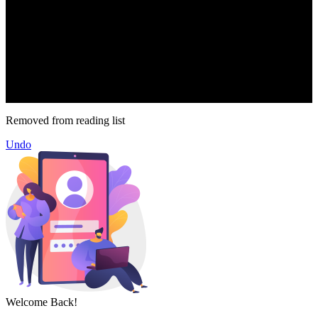
.
71k
Like
62.2k
Follow
2.1k
Follow
16.1k
Subscribe
© forexmonday.com. Design Company. All Rights Reserved.
Removed from reading list
Undo
Welcome Back!