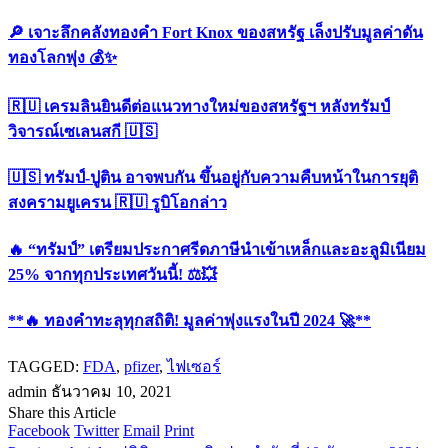
🔎 เจาะลึกคลังทองคำ Fort Knox ของสหรัฐ เล็งปรับมูลค่าดัน
ทองโลกพุ่ง 💰✨
🇷🇺 เครมลินยินดีต่อแนวทางใหม่ของสหรัฐฯ หลังทรัมป์
วิจารณ์เซเลนสกี 🇺🇸
🇺🇸 ทรัมป์-ปูติน อาจพบกัน ขึ้นอยู่กับความคืบหน้าในการยุติ
สงครามยูเครน 🇷🇺 รูบิโอกล่าว
🔥 “ทรัมป์” เตรียมประกาศรีดภาษีนำเข้าเหล็กและอะลูมิเนียม
25% จากทุกประเทศวันนี้! ⚖️💥
**🔥 ทองคำทะลุทุกสถิติ! มูลค่าพุ่งแรงในปี 2024 🚀**
TAGGED:
FDA
,
pfizer
,
ไฟเซอร์
admin
ธันวาคม 10, 2021
Share this Article
Facebook
Twitter
Email
Print