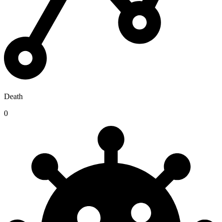
Death
0