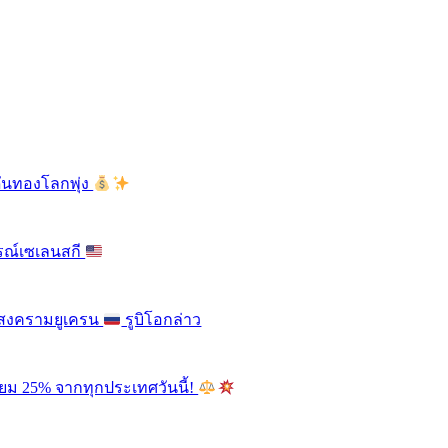
ดันทองโลกพุ่ง
รณ์เซเลนสกี
ติสงครามยูเครน
รูบิโอกล่าว
ียม 25% จากทุกประเทศวันนี้!