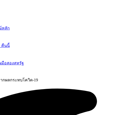
์หลัก
ืนนี้
นมือสองสหรัฐ
% จากผลกระทบโควิด-19