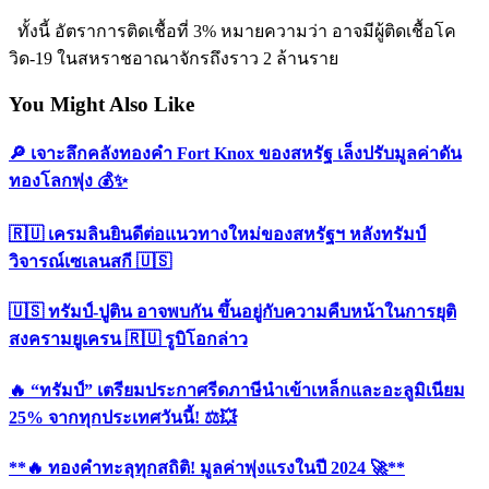
ทั้งนี้ อัตราการติดเชื้อที่ 3% หมายความว่า อาจมีผู้ติดเชื้อโค
วิด-19 ในสหราชอาณาจักรถึงราว 2 ล้านราย
You Might Also Like
🔎 เจาะลึกคลังทองคำ Fort Knox ของสหรัฐ เล็งปรับมูลค่าดัน
ทองโลกพุ่ง 💰✨
🇷🇺 เครมลินยินดีต่อแนวทางใหม่ของสหรัฐฯ หลังทรัมป์
วิจารณ์เซเลนสกี 🇺🇸
🇺🇸 ทรัมป์-ปูติน อาจพบกัน ขึ้นอยู่กับความคืบหน้าในการยุติ
สงครามยูเครน 🇷🇺 รูบิโอกล่าว
🔥 “ทรัมป์” เตรียมประกาศรีดภาษีนำเข้าเหล็กและอะลูมิเนียม
25% จากทุกประเทศวันนี้! ⚖️💥
**🔥 ทองคำทะลุทุกสถิติ! มูลค่าพุ่งแรงในปี 2024 🚀**