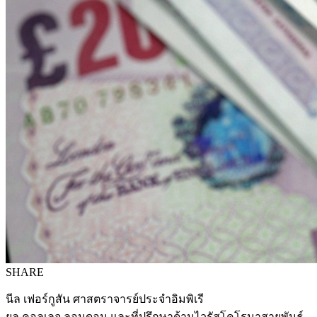
SHARE
นีล เฟอร์กูสัน ศาสตราจารย์ประจำอิมพิเรี
ยล คอลเลจ ลอนดอน และที่ปรึกษาด้านไวรัสโคโรนาสายพันธุ์