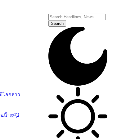
บิโอกล่าว
นี้! ⚖️💥