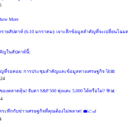
5
how More
ายสัปดาห์ (6-10 มกราคม): เจาะลึกข้อมูลสำคัญที่จะเปลี่ยนโฉม
ัญในสัปดาห์นี้:
คัญที่รอคอย: การประชุมสำคัญและข้อมูลทางเศรษฐกิจ 🚀📅
024
องตลาดหุ้น! จับตา S&P 500 พุ่งแตะ 5,000 ได้หรือไม่? 🎯📊
24
ุดระทึกกับข่าวเศรษฐกิจที่คุณต้องไม่พลาด! 💼📈🎢
4