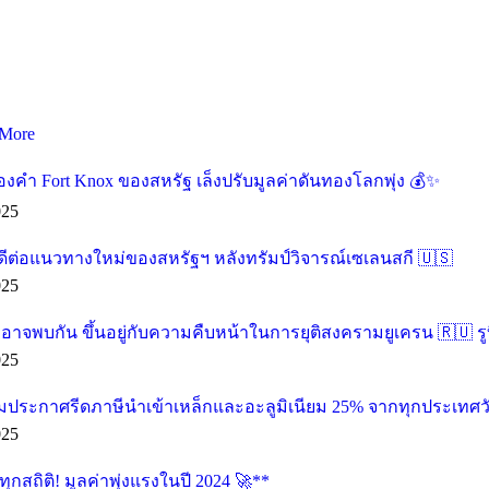
More
องคำ Fort Knox ของสหรัฐ เล็งปรับมูลค่าดันทองโลกพุ่ง 💰✨
025
ดีต่อแนวทางใหม่ของสหรัฐฯ หลังทรัมป์วิจารณ์เซเลนสกี 🇺🇸
025
น อาจพบกัน ขึ้นอยู่กับความคืบหน้าในการยุติสงครามยูเครน 🇷🇺 รู
025
ียมประกาศรีดภาษีนำเข้าเหล็กและอะลูมิเนียม 25% จากทุกประเทศวัน
025
กสถิติ! มูลค่าพุ่งแรงในปี 2024 🚀**