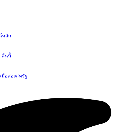
์หลัก
ืนนี้
นมือสองสหรัฐ