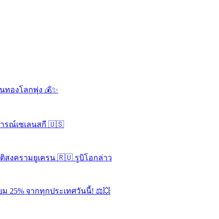
ดันทองโลกพุ่ง 💰✨
จารณ์เซเลนสกี 🇺🇸
ุติสงครามยูเครน 🇷🇺 รูบิโอกล่าว
ยม 25% จากทุกประเทศวันนี้! ⚖️💥