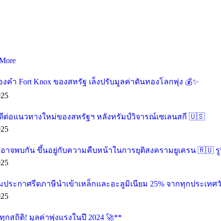
More
องคำ Fort Knox ของสหรัฐ เล็งปรับมูลค่าดันทองโลกพุ่ง
025
ต่อแนวทางใหม่ของสหรัฐฯ หลังทรัมป์วิจารณ์เซเลนสกี
025
อาจพบกัน ขึ้นอยู่กับความคืบหน้าในการยุติสงครามยูเครน
รูบิโ
025
ียมประกาศรีดภาษีนำเข้าเหล็กและอะลูมิเนียม 25% จากทุกประเทศวั
025
กสถิติ! มูลค่าพุ่งแรงในปี 2024
**