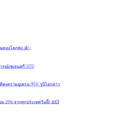
ดันทองโลกพุ่ง 💰✨
จารณ์เซเลนสกี 🇺🇸
ุติสงครามยูเครน 🇷🇺 รูบิโอกล่าว
ยม 25% จากทุกประเทศวันนี้! ⚖️💥