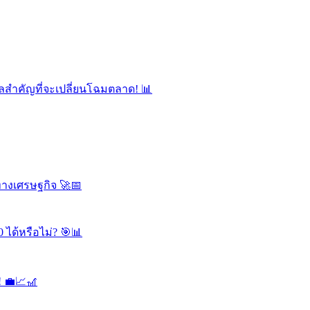
ลสำคัญที่จะเปลี่ยนโฉมตลาด! 📊
ทางเศรษฐกิจ 🚀📅
 ได้หรือไม่? 🎯📊
! 💼📈🎢