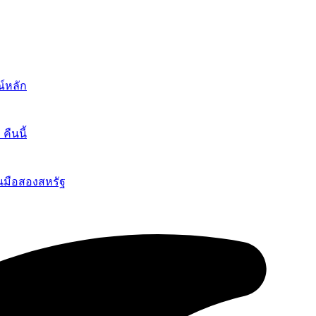
์หลัก
ืนนี้
นมือสองสหรัฐ