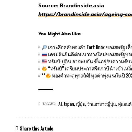
Source: Brandinside.asia
https://brandinside.asia/ageing-so
You Might Also Like
เจาะลึกคลังทองคำ Fort Knox ของสหรัฐ เล็
เครมลินยินดีต่อแนวทางใหม่ของสหรัฐฯ หล
ทรัมป์-ปูติน อาจพบกัน ขึ้นอยู่กับความค
“ทรัมป์” เตรียมประกาศรีดภาษีนำเข้าเหล็
**
ทองคำทะลุทุกสถิติ! มูลค่าพุ่งแรงในปี 2
AI
,
Japan
,
ญี่ปุ่น
,
ร้านอาหารญี่ปุ่น
,
หุ่นยนต์
TAGGED:
Share this Article