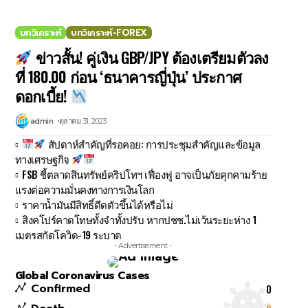
บทวิเคราะห์
บทวิเคราะห์-FOREX
ข่าวสั้น! คู่เงิน GBP/JPY ต้องเตรียมตัวลง
ที่ 180.00 ก่อน ‘ธนาคารญี่ปุ่น’ ประกาศ
ดอกเบี้ย!
admin
ตุลาคม 31, 2023
สัปดาห์สำคัญที่รอคอย: การประชุมสำคัญและข้อมูล
ทางเศรษฐกิจ
FSB ชี้ตลาดสินทรัพย์คริปโทฯ เฟื่องฟู อาจเป็นภัยคุกคามร้าย
แรงต่อความมั่นคงทางการเงินโลก
ราคาน้ำมันมีสิทธิ์ดีดตัวขึ้นได้หรือไม่
สิงคโปร์คาดโทษทั้งจำทั้งปรับ หากปชช.ไม่เว้นระยะห่าง 1
เมตรสกัดโควิด-19 ระบาด
- Advertisement -
Global Coronavirus Cases
Confirmed
0