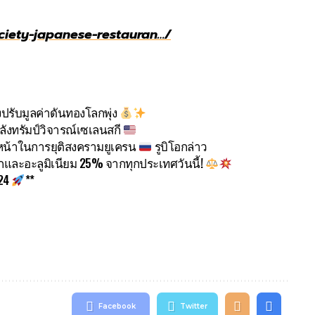
ciety-japanese-restauran…/
งปรับมูลค่าดันทองโลกพุ่ง
ังทรัมป์วิจารณ์เซเลนสกี
ืบหน้าในการยุติสงครามยูเครน
รูบิโอกล่าว
กและอะลูมิเนียม 25% จากทุกประเทศวันนี้!
024
**
Facebook
Twitter