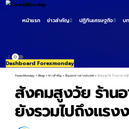
หน้าแรก
ข่าวสำคัญ
ปฏิทินเศรษฐกิจ
บท
Dashboard Forexmonday
ForexMonday
>
Blog
>
ข่าวสำคัญ
>
หุ้นและข่าวต่างประเทศ
>
สังคมสูงวัย ร้านอาหารญี่
สังคมสูงวัย ร้านอา
ยังรวมไปถึงแรงง