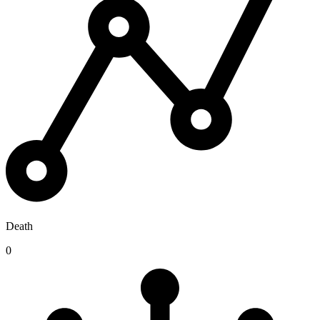
Death
0