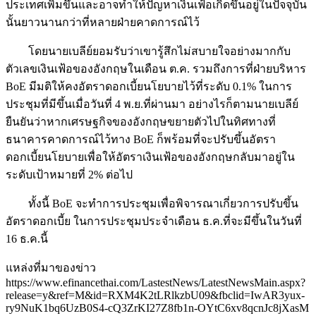
ประเทศเพิ่มขึ้นและอาจทำให้ปัญหาเงินเฟ้อเกิดขึ้นอยู่ในปัจจุบัน
นั้นยาวนานกว่าที่หลายฝ่ายคาดการณ์ไว้
โดยนายเบลีย์ยอมรับว่าเขารู้สึกไม่สบายใจอย่างมากกับ
ตัวเลขเงินเฟ้อของอังกฤษในเดือน ต.ค. รวมถึงการที่ฝ่ายบริหาร
BoE มีมติให้คงอัตราดอกเบี้ยนโยบายไว้ที่ระดับ 0.1% ในการ
ประชุมที่มีขึ้นเมื่อวันที่ 4 พ.ย.ที่ผ่านมา อย่างไรก็ตามนายเบลีย์
ยืนยันว่าหากเศรษฐกิจของอังกฤษขยายตัวไปในทิศทางที่
ธนาคารคาดการณ์ไว้ทาง BoE ก็พร้อมที่จะปรับขึ้นอัตรา
ดอกเบี้ยนโยบายเพื่อให้อัตราเงินเฟ้อของอังกฤษกลับมาอยู่ใน
ระดับเป้าหมายที่ 2% ต่อไป
ทั้งนี้ BoE จะทำการประชุมเพื่อพิจารณาเกี่ยวการปรับขึ้น
อัตราดอกเบี้ย ในการประชุมประจำเดือน ธ.ค.ที่จะมีขึ้นในวันที่
16 ธ.ค.นี้
แหล่งที่มาของข่าว
https://www.efinancethai.com/LastestNews/LatestNewsMain.aspx?
release=y&ref=M&id=RXM4K2tLRlkzbU09&fbclid=IwAR3yux-
ry9NuK1bq6UzB0S4-cQ3ZrKI27Z8fb1n-OYtC6xv8qcnJc8jXasM