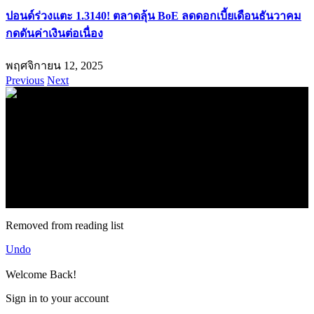
ปอนด์ร่วงแตะ 1.3140! ตลาดลุ้น BoE ลดดอกเบี้ยเดือนธันวาคม
กดดันค่าเงินต่อเนื่อง
พฤศจิกายน 12, 2025
Previous
Next
.
71k
Like
62.2k
Follow
2.1k
Follow
16.1k
Subscribe
© forexmonday.com. Design Company. All Rights Reserved.
Removed from reading list
Undo
Welcome Back!
Sign in to your account