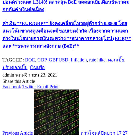
ปอนด์ร่วงแตะ 1.3140! ตลาดลุ้น BoE ลดดอกเบี้ยเดือนธันวาคม
กดดันค่าเงินต่อเนื่อง
ค่าเงิน **EUR/GBP** ยังคงเคลื่อนไหวอยู่ต่ำกว่า 0.8800 โดย
แนวโน้มขาลงดูเหมือนจะมีขอบเขตจำกัด เนื่องจากความแตก
ต่างในนโยบายการเงินระหว่าง **ธนาคารกลางยุโรป (ECB)**
และ **ธนาคารกลางอังกฤษ (BoE)**
TAGGED:
BOE
,
GBP
,
GBPUSD
,
Inflation
,
rate hike
,
ดอกเบี้ย
,
ปรับดอกเบี้ย
,
เงินเฟ้อ
admin
พฤศจิกายน 23, 2021
Share this Article
Facebook
Twitter
Email
Print
Previous Article
ดาวโจนส์ปิดบวก 17.27