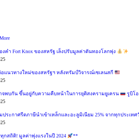
More
องคำ Fort Knox ของสหรัฐ เล็งปรับมูลค่าดันทองโลกพุ่ง
025
ต่อแนวทางใหม่ของสหรัฐฯ หลังทรัมป์วิจารณ์เซเลนสกี
025
อาจพบกัน ขึ้นอยู่กับความคืบหน้าในการยุติสงครามยูเครน
รูบิโ
025
ียมประกาศรีดภาษีนำเข้าเหล็กและอะลูมิเนียม 25% จากทุกประเทศวั
025
กสถิติ! มูลค่าพุ่งแรงในปี 2024
**