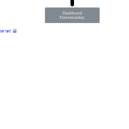
Dashboard
Forexmonday
มตลาด!