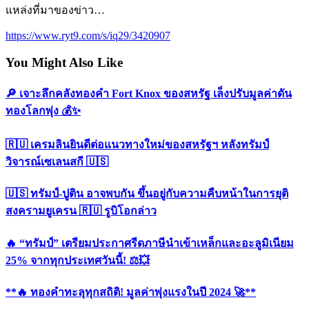
https://www.ryt9.com/s/iq29/3420907
You Might Also Like
เจาะลึกคลังทองคำ Fort Knox ของสหรัฐ เล็งปรับมูลค่าดัน
ทองโลกพุ่ง
เครมลินยินดีต่อแนวทางใหม่ของสหรัฐฯ หลังทรัมป์วิจารณ์
เซเลนสกี
ทรัมป์-ปูติน อาจพบกัน ขึ้นอยู่กับความคืบหน้าในการยุติ
สงครามยูเครน
รูบิโอกล่าว
“ทรัมป์” เตรียมประกาศรีดภาษีนำเข้าเหล็กและอะลูมิเนียม
25% จากทุกประเทศวันนี้!
**
ทองคำทะลุทุกสถิติ! มูลค่าพุ่งแรงในปี 2024
**