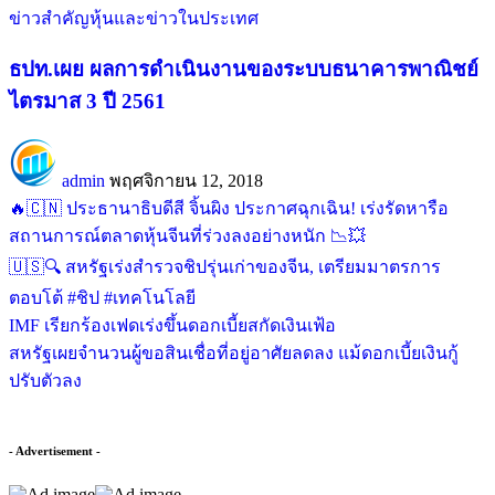
ข่าวสำคัญ
หุ้นและข่าวในประเทศ
ธปท.เผย ผลการดำเนินงานของระบบธนาคารพาณิชย์
ไตรมาส 3 ปี 2561
admin
พฤศจิกายน 12, 2018
🔥🇨🇳 ประธานาธิบดีสี จิ้นผิง ประกาศฉุกเฉิน! เร่งรัดหารือ
สถานการณ์ตลาดหุ้นจีนที่ร่วงลงอย่างหนัก 📉💥
🇺🇸🔍 สหรัฐเร่งสำรวจชิปรุ่นเก่าของจีน, เตรียมมาตรการ
ตอบโต้ #ชิป #เทคโนโลยี
IMF เรียกร้องเฟดเร่งขึ้นดอกเบี้ยสกัดเงินเฟ้อ
สหรัฐเผยจำนวนผู้ขอสินเชื่อที่อยู่อาศัยลดลง แม้ดอกเบี้ยเงินกู้
ปรับตัวลง
- Advertisement -