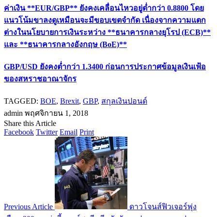
ค่าเงิน **EUR/GBP** ยังคงเคลื่อนไหวอยู่ต่ำกว่า 0.8800 โดย
แนวโน้มขาลงดูเหมือนจะมีขอบเขตจำกัด เนื่องจากความแตก
ต่างในนโยบายการเงินระหว่าง **ธนาคารกลางยุโรป (ECB)**
และ **ธนาคารกลางอังกฤษ (BoE)**
GBP/USD ยังคงต่ำกว่า 1.3400 ก่อนการประกาศข้อมูลเงินเฟ้อ
ของสหราชอาณาจักร
TAGGED:
BOE
,
Brexit
,
GBP
,
สกุลเงินปอนด์
admin
พฤศจิกายน 1, 2018
Share this Article
Facebook
Twitter
Email
Print
Previous Article
ดาวโจนส์ฟิวเจอร์พุ่ง