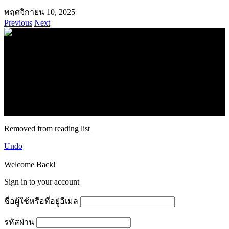
พฤศจิกายน 10, 2025
Previous
Next
.
71k
Like
62.2k
Follow
2.1k
Follow
16.1k
Subscribe
© forexmonday.com. Design Company. All Rights Reserved.
Removed from reading list
Undo
Welcome Back!
Sign in to your account
ชื่อผู้ใช้หรือที่อยู่อีเมล
รหัสผ่าน