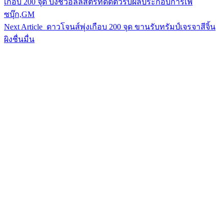
เกือบ 200 จุด บ่งชี้วอลล์สตรีทดีดตัวรับผลประกอบการเฟ
ซบุ๊ก,GM
Next Article
ดาวโจนส์พุ่งเกือบ 200 จุด ขานรับทรัมป์เจรจาสีจิ้น
ผิงชื่นมื่น