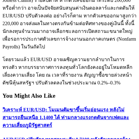
Jobless Claims) รายสัปดาห์ หากตัวเลขออกมาที่ระดับ 200,000
หรือต่ำกว่า อาจเป็นปัจจัยสนับสนุนค่าเงินดอลลาร์และกดดันให้
EUR/USD ปรับตัวลงต่อ อย่างไรก็ตาม หากตัวเลขออกมาสูงกว่า
220,000 อาจส่งผลในทางตรงกันข้ามต่อทิศทางของคู่เงินนี้ ทั้งนี้
นักลงทุนจำนวนมากอาจเลือกชะลอการเปิดสถานะขนาดใหญ่
เพื่อรอการประกาศตัวเลขการจ้างงานนอกภาคเกษตร (Nonfarm
Payrolls) ในวันถัดไป
โดยรวมแล้ว EUR/USD อาจเผชิญความยากลำบากในการ
ทรงตัว หากบรรยากาศการลงทุนทั่วโลกยังคงอยู่ในโหมดหลีก
เลี่ยงความเสี่ยง โดย ณ เวลาที่รายงาน สัญญาซื้อขายล่วงหน้า
ดัชนีหุ้นสหรัฐฯ ปรับตัวลดลงในช่วงประมาณ 0.2%–0.3%
You Might Also Like
วิเคราะห์ EUR/USD: โมเมนตัมขาขึ้นเริ่มอ่อนแรง หลังไม่
สามารถยืนเหนือ 1.1400 ได้ ท่ามกลางแรงกดดันจากเฟดและ
ความเสี่ยงภูมิรัฐศาสตร์