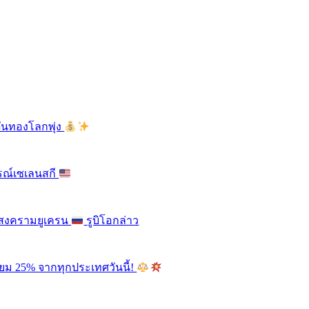
ดันทองโลกพุ่ง
รณ์เซเลนสกี
ติสงครามยูเครน
รูบิโอกล่าว
ียม 25% จากทุกประเทศวันนี้!