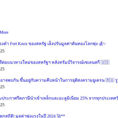
More
องคำ Fort Knox ของสหรัฐ เล็งปรับมูลค่าดันทองโลกพุ่ง 💰✨
025
ดีต่อแนวทางใหม่ของสหรัฐฯ หลังทรัมป์วิจารณ์เซเลนสกี 🇺🇸
025
น อาจพบกัน ขึ้นอยู่กับความคืบหน้าในการยุติสงครามยูเครน 🇷🇺 รู
025
ียมประกาศรีดภาษีนำเข้าเหล็กและอะลูมิเนียม 25% จากทุกประเทศวัน
025
กสถิติ! มูลค่าพุ่งแรงในปี 2024 🚀**