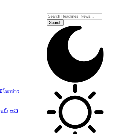
บิโอกล่าว
นี้! ⚖️💥