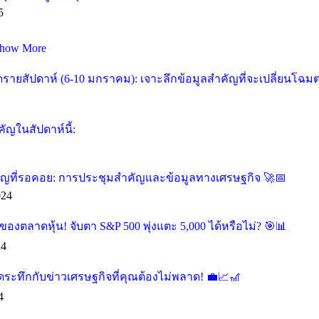
5
how More
ายสัปดาห์ (6-10 มกราคม): เจาะลึกข้อมูลสำคัญที่จะเปลี่ยนโฉม
ัญในสัปดาห์นี้:
คัญที่รอคอย: การประชุมสำคัญและข้อมูลทางเศรษฐกิจ 🚀📅
024
องตลาดหุ้น! จับตา S&P 500 พุ่งแตะ 5,000 ได้หรือไม่? 🎯📊
24
ุดระทึกกับข่าวเศรษฐกิจที่คุณต้องไม่พลาด! 💼📈🎢
4