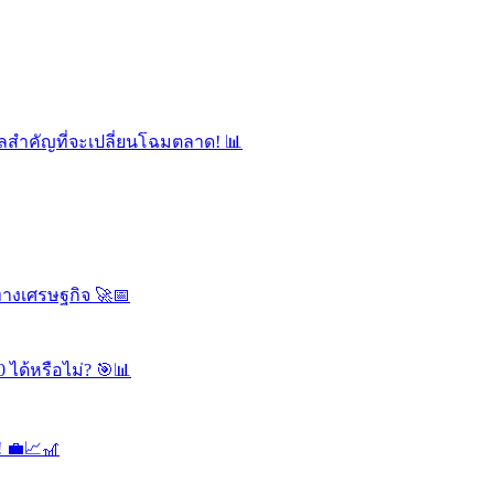
ลสำคัญที่จะเปลี่ยนโฉมตลาด! 📊
ทางเศรษฐกิจ 🚀📅
 ได้หรือไม่? 🎯📊
! 💼📈🎢