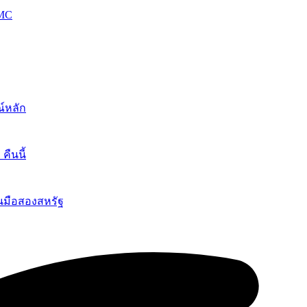
OMC
์หลัก
ืนนี้
นมือสองสหรัฐ