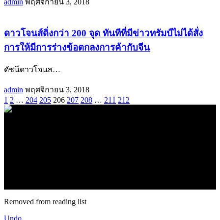
admin
พฤศจิกายน 3, 2018
ดาวโจนส์ดิ่งกว่า 200 จุด ทันทีที่มีข่าวทรัมป์ไม่ได้สั่ง
การให้มีการร่างข้อตกลงการค้ากับจีน
ดัชนีดาวโจนส
…
admin
พฤศจิกายน 3, 2018
1
2
…
204
205
206
207
208
…
211
212
.
71k
Like
62.2k
Follow
2.1k
Follow
16.1k
Subscribe
© forexmonday.com. Design Company. All Rights Reserved.
Removed from reading list
Undo